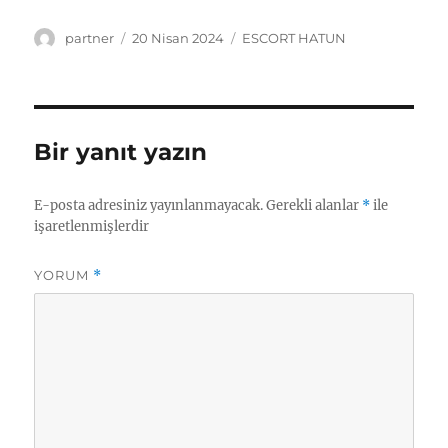
Yazar
Yayın
Kategoriler
partner
20 Nisan 2024
ESCORT HATUN
tarihi
Bir yanıt yazın
E-posta adresiniz yayınlanmayacak.
Gerekli alanlar
*
ile
işaretlenmişlerdir
YORUM
*