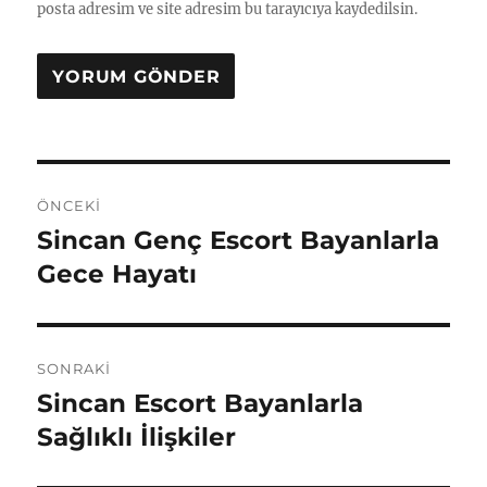
posta adresim ve site adresim bu tarayıcıya kaydedilsin.
Yazı
ÖNCEKI
gezinmesi
Sincan Genç Escort Bayanlarla
Önceki
yazı:
Gece Hayatı
SONRAKI
Sincan Escort Bayanlarla
Sonraki
yazı:
Sağlıklı İlişkiler