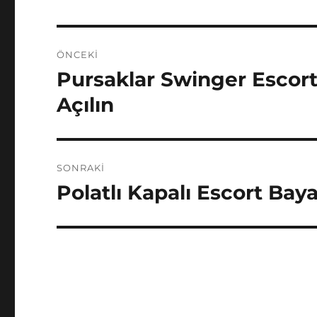
Yazı
ÖNCEKI
gezinmesi
Pursaklar Swinger Escort
Önceki
yazı:
Açılın
SONRAKI
Polatlı Kapalı Escort Bay
Sonraki
yazı: