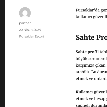
Pursaklar’da ger
kullanıcı güvenli
Yazar
partner
Yayın
20 Nisan 2024
tarihi
Sahte Pro
Kategoriler
Pursaklar Escort
Sahte profil tehl
büyük sorunlarda
karşımıza çıkan s
atabilir. Bu dur
etmek
ve onlard
Kullanıcı güvenl
etmek
ve hesap g
şüpheli duruml