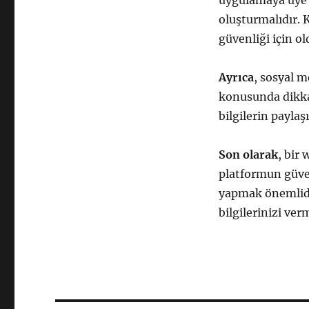
uygulamaya üye o
oluşturmalıdır. 
güvenliği için o
Ayrıca
, sosyal m
konusunda dikkat
bilgilerin paylaş
Son olarak
, bir
platformun güven
yapmak önemlidir
bilgilerinizi v