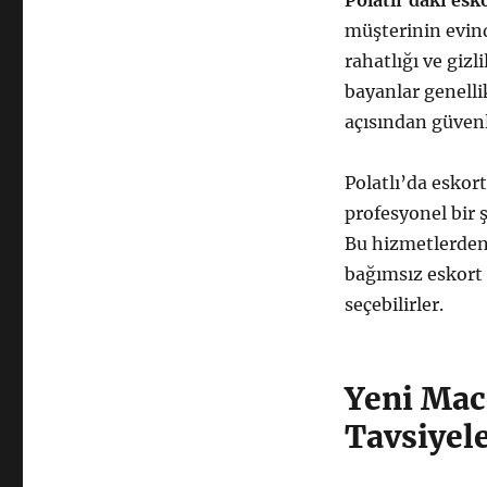
Polatlı’daki esk
müşterinin evin
rahatlığı ve gizl
bayanlar genelli
açısından güven
Polatlı’da esko
profesyonel bir 
Bu hizmetlerden 
bağımsız eskort 
seçebilirler.
Yeni Mac
Tavsiyel