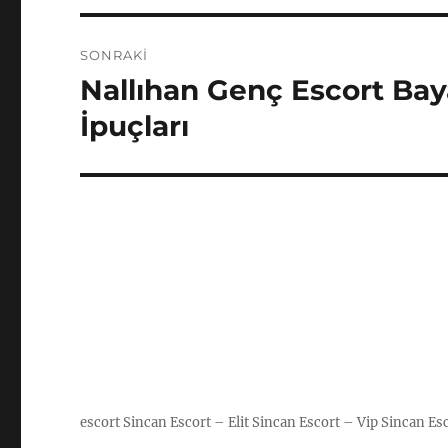
SONRAKI
Nallıhan Genç Escort Ba
Sonraki
yazı:
İpuçları
escort
Sincan Escort – Elit Sincan Escort – Vip Sincan Es