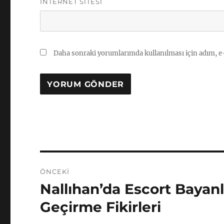
İNTERNET SITESI
Daha sonraki yorumlarımda kullanılması için adım, e-
Yazı
ÖNCEKI
gezinmesi
Nallıhan’da Escort Bayan
Önceki
yazı:
Geçirme Fikirleri