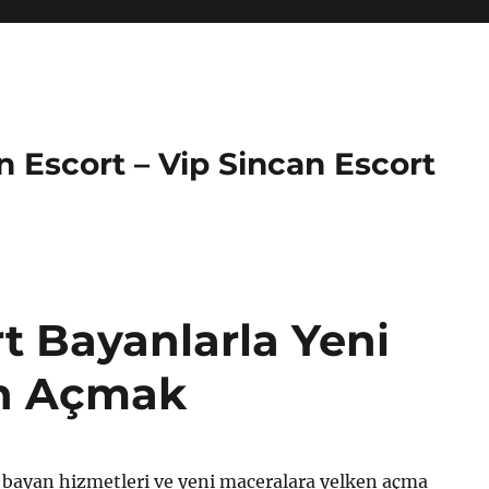
an Escort – Vip Sincan Escort
rt Bayanlarla Yeni
en Açmak
t bayan hizmetleri ve yeni maceralara yelken açma