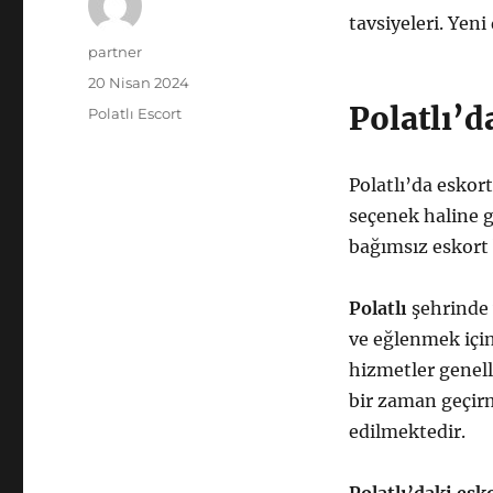
tavsiyeleri. Yeni
Yazar
partner
Yayın
20 Nisan 2024
tarihi
Polatlı’d
Kategoriler
Polatlı Escort
Polatlı’da eskort
seçenek haline g
bağımsız eskort
Polatlı
şehrinde 
ve eğlenmek içi
hizmetler genelli
bir zaman geçirm
edilmektedir.