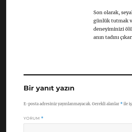
Son olarak, sey
günlük tutmak ve
deneyiminizi ölü
anın tadını çık
Bir yanıt yazın
E-posta adresiniz yayınlanmayacak.
Gerekli alanlar
*
ile i
YORUM
*