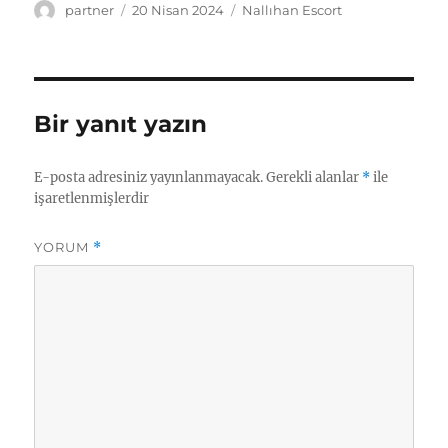
Yazar
Yayın
Kategoriler
partner
20 Nisan 2024
Nallıhan Escort
tarihi
Bir yanıt yazın
E-posta adresiniz yayınlanmayacak.
Gerekli alanlar
*
ile
işaretlenmişlerdir
YORUM
*