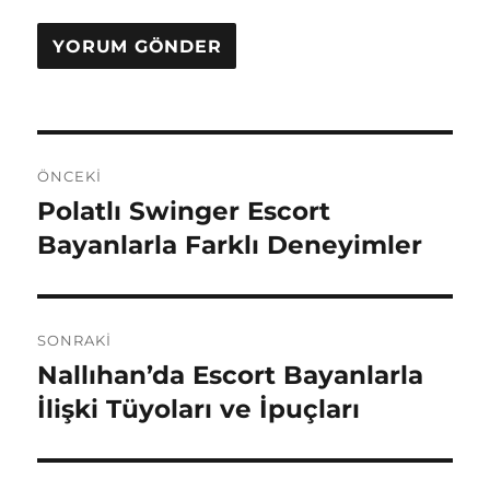
Yazı
ÖNCEKI
gezinmesi
Polatlı Swinger Escort
Önceki
yazı:
Bayanlarla Farklı Deneyimler
SONRAKI
Nallıhan’da Escort Bayanlarla
Sonraki
yazı:
İlişki Tüyoları ve İpuçları