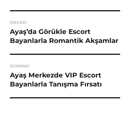
Yazı
ÖNCEKI
gezinmesi
Ayaş’da Görükle Escort
Önceki
yazı:
Bayanlarla Romantik Akşamlar
SONRAKI
Ayaş Merkezde VIP Escort
Sonraki
yazı:
Bayanlarla Tanışma Fırsatı