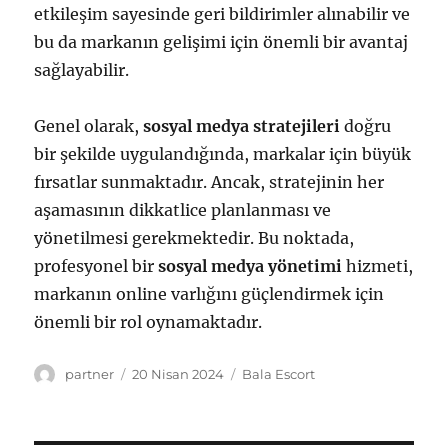
etkileşim sayesinde geri bildirimler alınabilir ve
bu da markanın gelişimi için önemli bir avantaj
sağlayabilir.
Genel olarak,
sosyal medya stratejileri
doğru
bir şekilde uygulandığında, markalar için büyük
fırsatlar sunmaktadır. Ancak, stratejinin her
aşamasının dikkatlice planlanması ve
yönetilmesi gerekmektedir. Bu noktada,
profesyonel bir
sosyal medya yönetimi
hizmeti,
markanın online varlığını güçlendirmek için
önemli bir rol oynamaktadır.
Yazar
Yayın
Kategoriler
partner
20 Nisan 2024
Bala Escort
tarihi