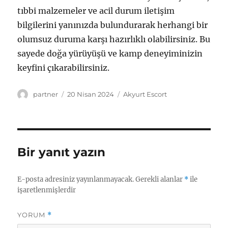
tıbbi malzemeler ve acil durum iletişim
bilgilerini yanınızda bulundurarak herhangi bir
olumsuz duruma karşı hazırlıklı olabilirsiniz. Bu
sayede doğa yürüyüşü ve kamp deneyiminizin
keyfini çıkarabilirsiniz.
Yazar
Yayın
Kategoriler
partner
20 Nisan 2024
Akyurt Escort
tarihi
Bir yanıt yazın
E-posta adresiniz yayınlanmayacak.
Gerekli alanlar
*
ile
işaretlenmişlerdir
YORUM
*