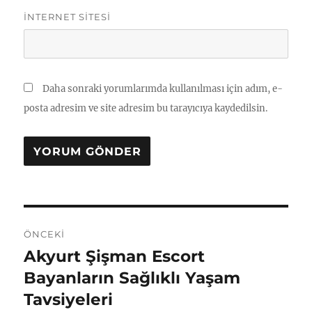
İNTERNET SITESI
Daha sonraki yorumlarımda kullanılması için adım, e-
posta adresim ve site adresim bu tarayıcıya kaydedilsin.
Yazı
ÖNCEKI
gezinmesi
Akyurt Şişman Escort
Önceki
yazı:
Bayanların Sağlıklı Yaşam
Tavsiyeleri