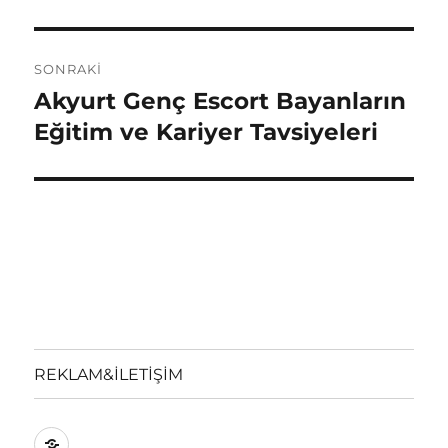
SONRAKI
Akyurt Genç Escort Bayanların
Sonraki
yazı:
Eğitim ve Kariyer Tavsiyeleri
REKLAM&İLETİŞİM
REKLAM&İLETİŞİM