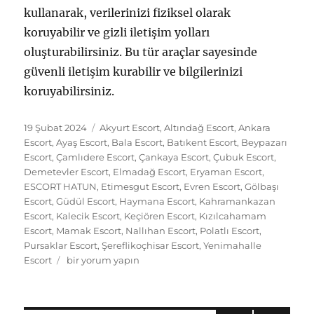
kullanarak, verilerinizi fiziksel olarak
koruyabilir ve gizli iletişim yolları
oluşturabilirsiniz. Bu tür araçlar sayesinde
güvenli iletişim kurabilir ve bilgilerinizi
koruyabilirsiniz.
Yayın
Kategoriler
19 Şubat 2024
Akyurt Escort
,
Altındağ Escort
,
Ankara
tarihi
Escort
,
Ayaş Escort
,
Bala Escort
,
Batıkent Escort
,
Beypazarı
Escort
,
Çamlıdere Escort
,
Çankaya Escort
,
Çubuk Escort
,
Demetevler Escort
,
Elmadağ Escort
,
Eryaman Escort
,
ESCORT HATUN
,
Etimesgut Escort
,
Evren Escort
,
Gölbaşı
Escort
,
Güdül Escort
,
Haymana Escort
,
Kahramankazan
Escort
,
Kalecik Escort
,
Keçiören Escort
,
Kızılcahamam
Escort
,
Mamak Escort
,
Nallıhan Escort
,
Polatlı Escort
,
Pursaklar Escort
,
Şereflikoçhisar Escort
,
Yenimahalle
Sincan
Escort
bir yorum yapın
Genç
Escort
Hizmetlerinde